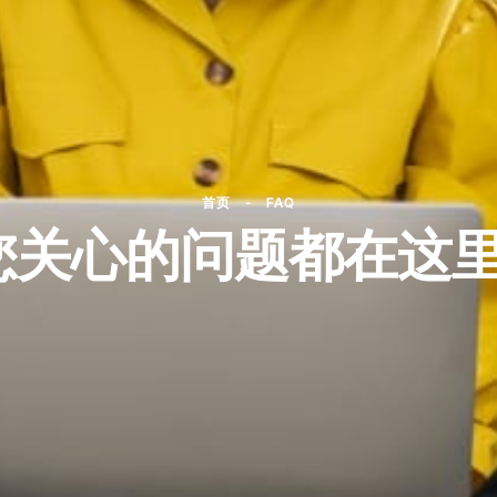
首页
-
FAQ
您关心的问题都在这里