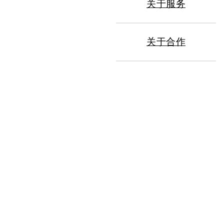
关于服务
关于合作