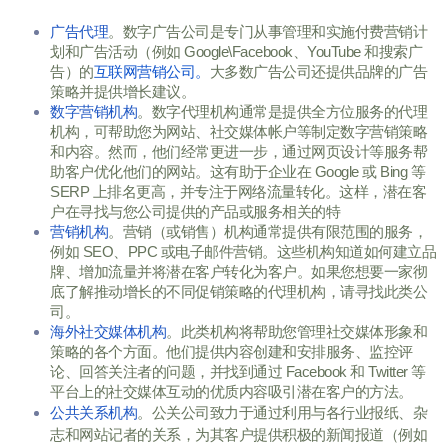
广告代理
。数字广告公司是专门从事管理和实施付费营销计
划和广告活动（例如 Google\Facebook、YouTube 和搜索广
告）的
互联网营销公司。
大多数广告公司还提供品牌的广告
策略并提供增长建议。
数字营销机构
。数字代理机构通常是提供全方位服务的代理
机构，可帮助您为网站、社交媒体帐户等制定数字营销策略
和内容。然而，他们经常更进一步，通过网页设计等服务帮
助客户优化他们的网站。这有助于企业在 Google 或 Bing 等 
SERP 上排名更高，并专注于网络流量转化。这样，潜在客
户在寻找与您公司提供的产品或服务相关的特
营销
机构
。营销（或销售）机构通常提供有限范围的服务，
例如 SEO、PPC 或电子邮件营销。这些机构知道如何建立品
牌、增加流量并将潜在客户转化为客户。如果您想要一家彻
底了解推动增长的不同促销策略的代理机构，请寻找此类公
司。
海外
社交媒体机构
。此类机构将帮助您管理社交媒体形象和
策略的各个方面。他们提供内容创建和安排服务、监控评
论、回答关注者的问题，并找到通过 Facebook 和 Twitter 等
平台上的社交媒体互动的优质内容吸引潜在客户的方法。
公共关系机构
。公关公司致力于通过利用与各行业报纸、杂
志和网站记者的关系，为其客户提供积极的新闻报道（例如