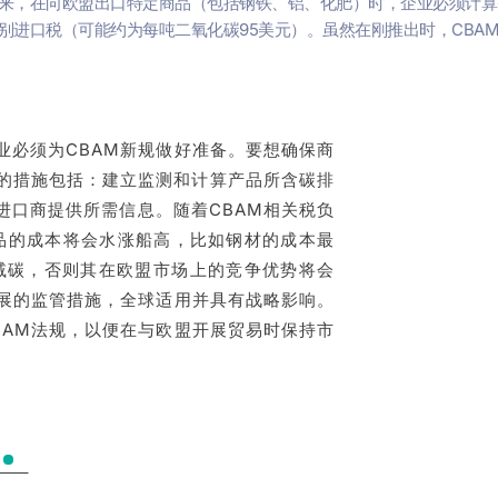
来，在向欧盟出口特定商品（包括钢铁、铝、化肥）时，企业必须计算并
别进口税（可能约为每吨二氧化碳95美元）。虽然在刚推出时，CBA
业必须为CBAM新规做好准备。要想确保商
的措施包括：建立监测和计算产品所含碳排
进口商提供所需信息。随着CBAM相关税负
商品的成本将会水涨船高，比如钢材的成本最
行减碳，否则其在欧盟市场上的竞争优势将会
发展的监管措施，全球适用并具有战略影响。
BAM法规，以便在与欧盟开展贸易时保持市