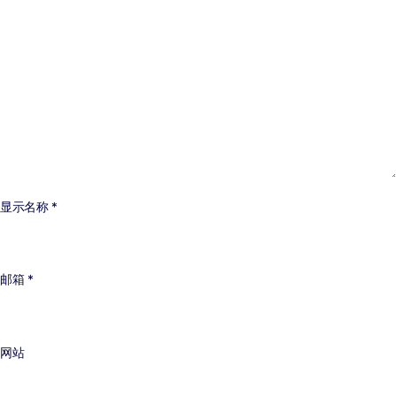
显示名称
*
邮箱
*
网站