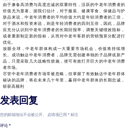
由于兼备高消费与高度忠诚的双重特性，活跃的中老年消费者的
价值尤为显著。据我们估计，对于服装、健康零食、保健品与护
肤品来说，中老年消费者的平均价值大约是年轻消费者的三倍，
对于酒水和投资来说，则是年轻消费者的四到五倍，
因此，品牌
应充分认识到中老年消费者的长期回报率，调整关键绩效指标，
或者重新制定新的指标，从而对中老年客群的营销预算分配进行
优化。
放眼全球，中老年群体构成一大重要市场机会，价值将持续增
长。
成功触达中老年消费者，品牌无需创建单独的子品牌或新产
品，只需采取几大战略性措施，便可有效打开巨大的中老年消费
者市场。
尽管中老年消费者市场常被忽略，但掌握了有效触达中老年群体
秘诀的品牌，将在未来几十年里，赢得中老年群体的长期忠诚，
斩获高额利
发表回复
您的邮箱地址不会被公开。
必填项已用
*
标注
评论
*