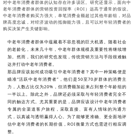
对中老年消费者群体的认知存在许多误区。研究还显示，面向中
老年消费者群体的营销投资回报率（ROI）远高于通常的假设。
中老年消费者购买力强大，单笔消费金额超过其他年龄组，对品
牌高度忠诚，对经济波动的抵御能力强，且可以对年轻消费者的
购买决策产生关键影响。
中老年消费者群体中蕴藏着不容忽视的巨大机遇。随着社会
的老龄化，未来几十年，中老年群体规模及重要性将继续增
加。然而，我们的研究也发现，传统营销方法与手段很难触
达并打动中老年消费者。
那品牌应该如何成功吸引中老年消费者？其中一种策略便是
瞄准“活跃中老年消费者”，他们是50至70岁群体的消费主
力，人数占比仅为20%，但消费额加起来占到整个年龄组的
一半以上。除此之外，品牌还必须采取与年轻消费者完全不
同的触达方式。尤其重要的是，品牌应该设计中老年消费者
专属的全渠道客户旅程，采取直接、富有人情味的沟通方
式，以真诚与透明赢得人心。为了能够更准确、更全面地评
估中老年消费者的长期价值，ROI衡量方式也需进行相应调
整。