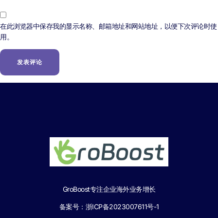
在此浏览器中保存我的显示名称、邮箱地址和网站地址，以便下次评论时使
用。
GroBoost专注企业海外业务增长
备案号：
浙ICP备2023007611号-1