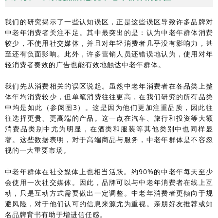
我们的研究揭示了一些认知误区，正是这些误区导致许多品牌对
中老年消费者关注不足。其中最突出的是：认为中老年群体消费
较少，不使用社交媒体，并且对年轻消费者几乎没有影响力，甚
至还有负面影响。此外，许多营销人员还错误地认为，使用对年
轻消费者奏效的广告也能有效地触达中老年群体。
我们先从消费相关的误区说起。虽然中老年消费者在各品类上整
体年均消费较少，但单笔消费往往更高，在我们研究的所有品类
中均是如此（参阅图3）。这是因为他们更加注重品质，因此往
往选择更贵、更高端的产品。这一点在汽车、旅行和投资等大额
消费品类别中尤为明显，在酒类和服装等其他类别中也同样显
著。这些数据表明，对于高端商品与服务，中老年群体是不容忽
视的一大重要市场。
中老年群体在社交媒体上也相当活跃。
约90%的中老年每天至少
会使用一次社交媒体。
因此，品牌可以与中老年消费者在线上互
动，只是互动方式需要做出一定调整。中老年消费者更倾向于规
避风险，对于他们认可的信息来源尤为重视。亲朋好友推荐或知
名品牌背书有助于增进信任感。