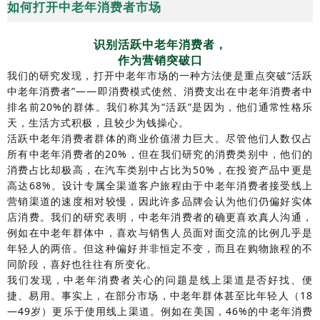
如何打开中老年消费者市场
识别活跃中老年消费者，
作为营销突破口
我们的研究发现，打开中老年市场的一种方法便是重点突破“活跃
中老年消费者”——即消费模式使然、消费支出在中老年消费者中
排名前20%的群体。我们称其为“活跃”是因为，他们通常性格乐
天，生活方式积极，且较少为钱操心。
活跃中老年消费者群体的商业价值潜力巨大。尽管他们人数仅占
所有中老年消费者的20%，但在我们研究的消费类别中，他们的
消费占比却极高，在汽车类别中占比为50%，在投资产品中更是
高达68%。设计专属全渠道客户旅程由于中老年消费者接受线上
营销渠道的速度相对较慢，因此许多品牌会认为他们仍偏好实体
店消费。我们的研究表明，中老年消费者的确更喜欢真人沟通，
例如在中老年群体中，喜欢与销售人员面对面交流的比例几乎是
年轻人的两倍。但这种偏好并非恒定不变，而且在购物旅程的不
同阶段，喜好也往往有所变化。
我们发现，中老年消费者关心的问题是线上渠道是否好找、便
捷、易用。事实上，在部分市场，中老年群体甚至比年轻人（18
—49岁）更乐于使用线上渠道。例如在美国，46%的中老年消费