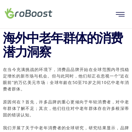
海外中老年群体的消费
潜力洞察
在当今充满挑战的环境下，消费品品牌开始在全球范围内寻找稳
定增长的新市场与机会。但与此同时，他们却正在忽视一个“近在
眼前”的万亿美元市场：全球年龄在50至70岁之间10亿中老年消
费者群体。
原因何在？首先，许多品牌的重心更倾向于年轻消费者，对中老
年群体了解不足；其次，他们往往对中老年群体存在许多根深蒂
固的错误认知。
我们开展了关于中老年消费者的全球研究，研究结果显示，品牌