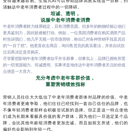
变得越来越容易。生成式AI可以帮助品牌高效实现这一目标，扫
清触达中老年消费者过程中的一切障碍。
坦诚、透明，
说服中老年消费者消费
中老年消费者财力雄厚稳定，且有消费意愿。但多年的购物经验让他们
更具鉴别力，因此较难被打动。例如，一位美国消费者在购买酒类产品
时告诉我们，他几乎无视一切市场营销，称自己对各种营销手段及其目
的“一目了然”。他更喜欢去商店，询问售货员的真实看法，并亲自试饮
过后再决定是否购买。
尽管要想影响中老年消费者似乎并非易事，但事实上，品牌已拥有所需
的一切资源能力。坦诚透明、实事求是地传达中老年消费者关注的价值
点便是一大良方。
充分考虑中老年客群价值，
重塑营销绩效指标
营销人员往往大大低估了中老年消费者群体对品牌的价值。中老
年消费者更难争取，他们往往已经找到一套自己信任的品牌，也
不像年轻消费者那样会积极尝试新的选择。但正是这一特点使他
们成为长期来看极具价值的客户群体，因为他们一旦选定某个品
牌，会比其他年龄组消费者更加忠诚。而且如前文所述，他们的
偏好也会影响到年轻一代。