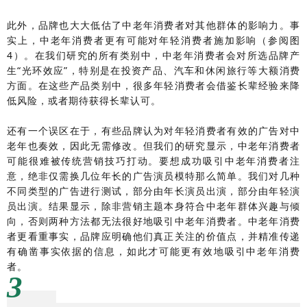
此外，品牌也大大低估了中老年消费者对其他群体的影响力。事
实上，中老年消费者更有可能对年轻消费者施加影响（参阅图
4）。在我们研究的所有类别中，中老年消费者会对所选品牌产
生“光环效应”，特别是在投资产品、汽车和休闲旅行等大额消费
方面。在这些产品类别中，很多年轻消费者会借鉴长辈经验来降
低风险，或者期待获得长辈认可。
还有一个误区在于，有些品牌认为对年轻消费者有效的广告对中
老年也奏效，因此无需修改。但我们的研究显示，中老年消费者
可能很难被传统营销技巧打动。要想成功吸引中老年消费者注
意，绝非仅需换几位年长的广告演员模特那么简单。我们对几种
不同类型的广告进行测试，部分由年长演员出演，部分由年轻演
员出演。结果显示，除非营销主题本身符合中老年群体兴趣与倾
向，否则两种方法都无法很好地吸引中老年消费者。中老年消费
者更看重事实，品牌应明确他们真正关注的价值点，并精准传递
有确凿事实依据的信息，如此才可能更有效地吸引中老年消费
者。
3