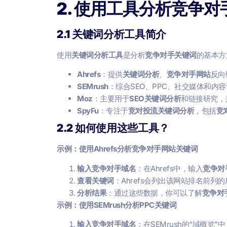
2. 使用工具分析竞争对
2.1 关键词分析工具简介
使用
关键词分析工具
是分析
竞争对手关键词
的基本方
Ahrefs
：提供
关键词分析
、
竞争对手网站
反向
SEMrush
：综合SEO、PPC、社交媒体和内
Moz
：主要用于
SEO关键词分析
和链接研究，
SpyFu
：专注于
竞对投流关键词分析
，包括
竞
2.2 如何使用这些工具？
示例：使用Ahrefs分析竞争对手网站关键词
输入竞争对手域名
：在Ahrefs中，输入
竞争对
查看关键词
：Ahrefs会列出该网站排名前列的
分析结果
：通过这些数据，你可以了解
竞争对
示例：使用SEMrush分析PPC关键词
输入竞争对手域名
：在SEMrush的“域概览”