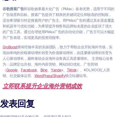
谷歌搜索广告
和谷歌效果最大化广告（PMax）各有优势，适用于不同的
广告场景和目标。搜索广告提供了精准的关键词定位和较高的控制权，
适合希望吸引特定搜索用户的广告主。而PMax广告则通过其全渠道覆盖
和机器学习优化功能，为希望提升销售和品牌知名度的企业提供了强大
的广告工具。通过合理使用PMax广告的自动化功能，广告主可以大幅提
升广告表现，实现更高的投资回报率。
GroBoost
拥有经验丰富的实操团队，致力于帮助企业开拓海外市场，实
现由单纯的价格驱动增长转变为价值驱动增长，由流量驱动增长转变为
人心驱动增长，最终推动企业海外业务真正高质量增长。 主营核心业务
为：品牌定位共创、海外内容营销、网站SEO优化、广告营销
（
Google
、
Facebook
、
Bing
、
Yande
x、
Tiktok
）、KOL/KOC红人营
销、社交媒体运营、
WordPress/Shopify
独立站建站等。
立即联系提升企业海外营销成效
发表回复
您的邮箱地址不会被公开。
必填项已用
*
标注