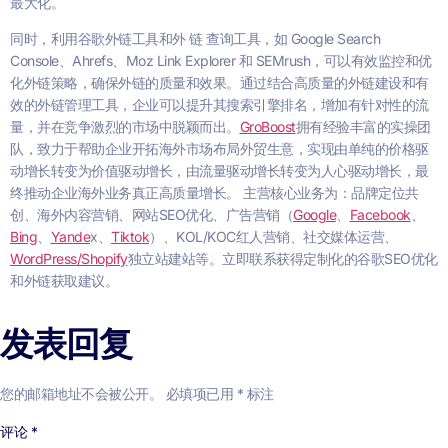
最大化。
同时，利用谷歌外链工具和外 链 查询工具，如 Google Search
Console、Ahrefs、Moz Link Explorer 和 SEMrush，可以有效监控和优
化外链策略，确保外链的质量和效果。通过结合高质量的外链建设和有
效的外链管理工具，企业可以提升其搜索引擎排名，增加有针对性的流
量，并在竞争激烈的市场中脱颖而出。
GroBoost
拥有经验丰富的实操团
队，致力于帮助企业开拓海外市场布局外贸生意，实现由单纯的价格驱
动增长转变为价值驱动增长，由流量驱动增长转变为人心驱动增长，最
终推动企业海外业务真正高质量增长。 主营核心业务为：品牌定位共
创、海外内容营销、网站SEO优化、广告营销（
Google
、
Facebook
、
Bing
、
Yande
x、
Tiktok
）、KOL/KOC红人营销、社交媒体运营、
WordPress/Shopify
独立站建站等。立即联系获得定制化的谷歌SEO优化
和外链获取建议。
发表回复
您的邮箱地址不会被公开。
必填项已用
*
标注
评论
*