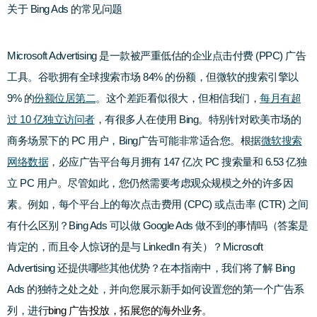
关于 Bing Ads 的常见问题
Microsoft Advertising 是一款被严重低估的企业点击付费 (PPC) 广告
工具。
谷歌拥有全球搜索市场 84% 的份额，但微软的搜索引擎以 
9% 的
份额位居第二
。这个差距看似很大，但相信我们，
每月有超
过 10 亿独立访问者
，有很多人在使用 Bing。
特别针对欧美市场的
商务场景下的 PC 用户，Bing广告可能非常适合您。根据
微软搜索
网络数据
，必应广告平台每月拥有 147 亿次 PC 搜索量和 6.53 亿独
立 PC 用户。
尽管如此，您仍然需要考虑观众规模之外的许多因
素。
例如，每个平台上的每次点击费用 (CPC) 或点击率 (CTR) 之间
有什么区别？Bing Ads 可以做 Google Ads 做不到的事情吗（答案是
肯定的，而且令人惊讶的是与 LinkedIn 有关）？Microsoft 
Advertising 还提供哪些其他优势？在本指南中，我们将了解 Bing 
Ads 的独特之处之处，并向您展示新手如何设置您的第一个广告系
列，进行
bing 广告投放，拓展您的海外业务
。