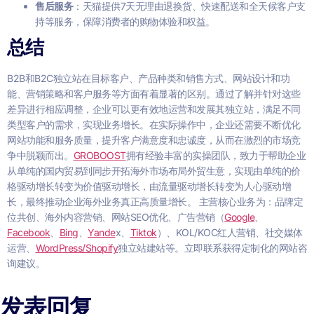
售后服务
：天猫提供7天无理由退换货、快速配送和全天候客户支
持等服务，保障消费者的购物体验和权益。
总结
B2B和B2C独立站在目标客户、产品种类和销售方式、网站设计和功
能、营销策略和客户服务等方面有着显著的区别。通过了解并针对这些
差异进行相应调整，企业可以更有效地运营和发展其独立站，满足不同
类型客户的需求，实现业务增长。在实际操作中，企业还需要不断优化
网站功能和服务质量，提升客户满意度和忠诚度，从而在激烈的市场竞
争中脱颖而出。
GROBOOST
拥有经验丰富的实操团队，致力于帮助企业
从单纯的国内贸易到同步开拓海外市场布局外贸生意，实现由单纯的价
格驱动增长转变为价值驱动增长，由流量驱动增长转变为人心驱动增
长，最终推动企业海外业务真正高质量增长。 主营核心业务为：品牌定
位共创、海外内容营销、网站SEO优化、广告营销（
Google
、
Facebook
、
Bing
、
Yande
x、
Tiktok
）、KOL/KOC红人营销、社交媒体
运营、
WordPress/Shopify
独立站建站等。立即联系获得定制化的网站咨
询建议。
发表回复