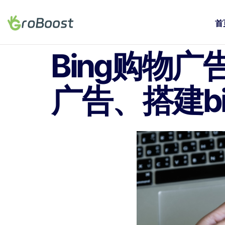
首
Bing购物广
广告、搭建b