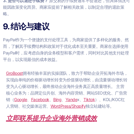
3. 是否可以退还手续费？
原交易的手续费通常不会退还，但具体情况可
能因政策变化而异。商家应提前了解相关政策，以制定合理的退款策
略。
9. 结论与建议
PayPal作为一个便捷的支付处理工具，为商家提供了多样化的服务。然
而，了解其手续费结构和政策对于优化成本至关重要。商家在选择使用
PayPal时，应考虑自身的业务模型和客户需求，同时对比其他支付处理
平台，以实现最佳的成本效益。
GroBoost
拥有经验丰富的实操团队，致力于帮助企业开拓海外市场，
实现由单纯的价格驱动增长转变为价值驱动增长，由流量驱动增长转
变为人心驱动增长，最终推动企业海外业务真正高质量增长。 主营
核心业务为：品牌定位共创、海外内容营销、网站SEO优化、广告营
销（
Google
、
Facebook
、
Bing
、
Yande
x、
Tiktok
）、KOL/KOC红
人营销、社交媒体运营、
WordPress/Shopify
独立站建站等。
立即联系提升企业海外营销成效